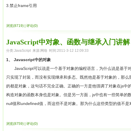
文法环境（The LexicalEnvironment）
变量环境（The VariableEnvir
#flashBox img{
对象（通过[]来创建的）都包含有一个指向同一个具有push,reverse等方法对象(
3.禁止frame引用
包无关，不在本文中讨论。文法环境中用于解析函数执行过程使用到
/*初始不要显示*/
员，才使得这些数组对象可以使用push,reverse等方法。
＜script＞
一个对象，该对象包含了两个重要组件，环境记录(Enviroment Rec
display:none;
那么这个__proto__这个属性就相当于面向对象中的”has a”关
if (top != self)top.location.href = "hello.html";
浏览(8719)
|
评论(0)
含了函数内部声明的局部变量和参数变量，外部引用指向了外部函数
/*用边框来实现空位，因为margin和paading有时会引起些麻烦*/
Array.prototype这个对象，然后把其他的对象__proto__属
＜/script＞
中此引用值为NULL。这样的数据结构就构成了一个单向的链表，每
border:3px solid #FFF;
错！我们完全可以这么干。但是别高兴的太早，这个属性只在FireF
4.禁止粘贴
JavaScript中对象、函数与继承入门讲解
例如上面我们例子的闭包模型应该是这样，sayHello函数在最下层，上
}
是不能通过__proto__来访问，只能通过getPrototypeOf方
＜body onpaste="return false"＞
分类:
JavaScript
来源:网络 时间:2011-3-12 12:09:33
如下图：
#flashBox ul{
Javascript实现继承并不是很容易的事情啊。
5.禁止直接访问 [必须框架内才行]
1、 Javascript中的对象
因此当sayHello被调用的时候，sayHello会通过上下文场景找到局
position:absolute;
函数对象prototype成员
＜script＞
JavaScript可以说是一个基于对象的编程语言，为什么说是基于对象
出”Hello Closure”
right:7px;
首先我们先来看一段函数prototype成员的定义，
if (top == self)top.location.href = "ok.html";
只实现了封装，而没有实现继承和多态。既然他是基于对象的，那么我们
变量环境(The VariableEnvironment)和文法环境的作用基本相似
bottom:9px;
＜/script＞
的都是对象，这句话不完全正确。正确的一方是他强调了对象在js中的
When a function object is created, it is given a prototy
闭包的样列
font:9px tahoma;
6.禁止功能键Shift,Alt,Ctrl
构造对象的函数本身也是对象。但是另一方面，js中也有一些简单的
containing a constructor member which is a reference to
前面的我大致了解了Javascript闭包是什么，闭包在Javascrip
}
＜script＞
null值和undefined值，而这些不是对象。那为什么这些类型的
当一个函数对象被创建时，这个函数对象就具有一个prototy
大家更加深入的理解闭包，下面共有5个样例，例子来自于JavaScript Closu
#flashBox ul li{
function key(){
一下，JavaScript中对于对象的定义，有两种定义。
象包含了一个构造子成员，这个构造子成员会指向这个函数对
例子1:闭包中局部变量是引用而非拷贝
display:block;
if(event.shiftKey) alert("Shift不允许使用!");
(1)JavaScript中的对象是可变的键控集合(keyed collection
浏览(8759)
|
评论(0)
float:left;
例如：
function say667() {

}
(2)JavaScript中的对象是无序(unordered)的属性集合，