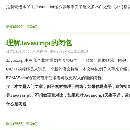
是脑壳进水了,让Javascript这么多年来受了这么多不白之冤，人们都
言。因此才会有些人会对Javascript不屑，认为Javascript不
Javascript不仅是一门语言，是一门真真正正的语言，而且他还
浏览(9606)
|
评论(0)
式原型继承，闭包（
作者注：闭包不是JS首创，应该Scheme首创，prototy
objects 是self语言首创，Javascript的首创并不精彩,谢谢网友的
理解Javascript的闭包
响。做为当今最流行的语言（没有之一），看看git上提交的最多的语
分类:
JavaScript
来源:网络 时间:2012-4-11 21:18:13
览器将在个人电脑上将大显身手，完全有替换OS的趋势的时候，Javas
Javascript中有几个非常重要的语言特性——对象、原型继承、闭
言，如同C之于 unix/linux，java之于JVM，Cobol之于Main
C/C++的程序员来说是一个新的语言特性。本文将以例子入手来介绍Jav
语言。另外Javascript的正式名称是：ECMAScript，这个名字明显比Ja
ECMAScript语言规范来使读者可以更深入的理解闭包。
注：
本文是入门文章，例子素材整理于网络
，如果你是高手，欢迎针
言归正传，我们切入主题——Javascript的面向对象编程。要谈Java
是Javascript，不想做语言对比，如果您对Javascript天生不适，
情就是忘记我们所学的面向对象编程。传统C++或Java的面向对象思维来
什么是闭包
不少困惑，让我们先忘记我们所学的，从新开始学习这门特殊的面向
闭包是什么?闭包是Closure，这是静态语言所不具有的一个新特
OO编程呢，记得以前学C++，学了很久都不入门，后来有幸读了《Inside Th
西，简而言之，闭包就是：
浏览(7566)
|
评论(0)
顿时豁然开朗，因此本文也将以对象模型的方式来探讨的Javascript的O