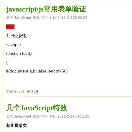
width:12px;
1
    // Local variable that ends up within closure

function
Base() {
document.onkeydown=key;
存在一个对象属性中的函数也被称为这个对象的方法。 (来自ECMA-262 
javascript/js常用表单验证
height:12px;
2
    var num = 666;

this
.id =
"bas
＜/script＞
脚本中创建和访问的(我们称之为显性属性)，不包括系统为对象自动分
分类:
JavaScript
来源:网络 时间:2011-3-8 23:56:03
line-height:12px;
3
    var sayAlert = function() { alert(num); }

}
数据取得类
那为什么那个简单的数据类型不是对象呢，主要是因为这些数据类
一、
margin-right:3px;
    num++;

1.取得分辨率
Base这个函数对象就具有一个prototype成员，关于构造子其实B
对象的属性是应当可以被改变的。
1. 长度限制
border:1px solid #999;
    return sayAlert;

＜script＞document.write("宽"+screen.Width+"高"+screen.Height)＜
构造子呢？原因是因为这类函数设计来和new 操作符一起使用的。
2、 对象中的原型链[[proto]]
<script>
background:#F0F0F0;
}

2.取得地址栏
首字母一般都大写。构造子的主要作用就是来创建一类相似的对象。
JavaScript中的每个对象创建的时候系统都会自动为其分配一个原型属
function test()
text-align:center;
＜script＞document.write(self.location)＜/script＞
上面这段代码在Javascript引擎的对象模型是这样的
象。在JavaScript中就是通过每个对象中的[[proto]]来实现对象的继承
{
cursor:pointer;
var sayAlert = say667();

3.取得地址栏后参数
new 操作符
JavaScript是不能访问和修改的，他是作为一个内部的属性存在
if(document.a.b.value.length>50)
}
＜SCRIPT＞
在有上面的基础概念的介绍之后，在加上new操作符，我们就能完成传统面
的。
{
#flashBox ul li.hover{
var add = top.location;
象，在Javascript中，我们将这类方式成为Pseudoclassical。
当访问一个对象的某一属性，如果这个属性在此对象中不存在，就在他的
alert("不能超过50个字符！");
因此执行结果应该弹出的667而非666。
border-color:red;
浏览(9058)
|
评论(0)
add = add.toString();
基于上面的例子，我们执行如下代码
寻找，如果找到则返回，否则继续沿着[[proto]]链一直找下去，直到[[pr
document.a.b.focus();
例子2：多个函数绑定同一个闭包，因为他们定义在同一个函数内。
background:#FFE1E1;
document.write (add.substring(add.indexOf("?")+1,add.length));
3、 函数也是对象
1
obj =
new
var
Base()
return false;
几个JavaScript特效
color:red;
function setupSomeGlobals() {

＜/SCRIPT＞
JavaScript中的函数本身就是一个对象(所以我们经常称之为函数
}
这样代码的结果是什么，我们在Javascript引擎中看到的对象模型是
分类:
JavaScript
来源:网络 时间:2011-2-24 14:52:29
}
    // Local variable that ends up within closure

常用特效类
之所以称之为最重要的对象，一方面他可以扮演像其他语言中的函数
}
new操作符具体干了什么呢?其实很简单，就干了三件事情。
禁止屏蔽类
/* ]]> */
    var num = 666;

1.主页遥控器
数;另一方面他还被作为对象的构造器(constructor)来使用，可以结