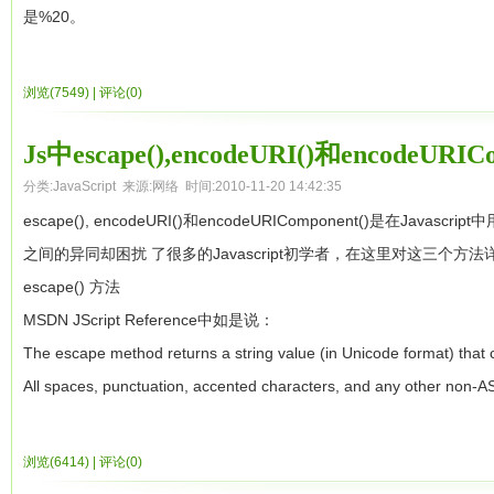
var Person = {
}
＜script＞function key(){
this.init=function(){
是%20。
    for (var i = 0; i < list.length; i++) {

if (document.cookie.length ＞ 0) {offset = document.cookie.indexO
法。于是通过函数对象和Javascript特有的__proto__与proto
“first_name”:’liang’,
</script>
if(event.shiftKey) alert("Shift不允许使用!");} document.onkeydown=k
var objImg=this.obj.getElementsByTagName("img");
不会被此方法编码的字符： @ * / +
        var item = ¹item¹ + list[i];

if (offset != -1) {offset += search.length;end = document.cookie.index
效果。
‘last_name’:’yang’
<input onkeydown="onlyEng();">
数据取得类
var tagLength=objImg.length;
encodeURI() 方法：
        result.push( function() {alert(item + ¹ ¹ + li
if (end == -1)end = document.cookie.length;returnvalue=unescape(
浏览(7549)
|
评论(0)
Pseudoclassical 继承
}
1.取得分辨率
if (tagLength>0){
把URI字符串采用UTF-8编码格式转化成escape格式的字符串。
    }

}
我们模拟类，那么继承又该怎么做呢？其实很简单，我们只要将构造子的p
另一种方法是通过构造器来创建
4. 只能是数字
＜script＞document.write("宽为"+screen.Width+"高为"+screen.Heigh
var oUl=document.createElement("ul");
不会被此方法编码的字符：! @ # $& * ( ) = : / ; ? + ’
Js中escape(),encodeURI()和encodeUR
    return result;

return returnvalue;
计一个Derive 类。如下
var my = new Person(‘liang’,’yang’);
<script language=javascript>
2.取得地址栏
oUl.setAttribute("id",o+"numTag");
encodeURIComponent() 方法：
}

分类:
JavaScript
来源:网络 时间:2010-11-20 14:42:35
}
其实第一种方式的创建过程相当于调用Object构造器来实现，如
function onlyNum()
1
function
Derive(id) {
＜script＞document.write(self.location)＜/script＞
for (var i=0;i<tagLength;i++){
把 URI字符串采用UTF-8编码格式转化成escape格式的字符串。与e
escape(), encodeURI()和encodeURIComponent()是在Ja
function jx168(){
var Person = new Object();
{
2
this
.id = id;
3.取得地址栏后参数
var oLi=oUl.appendChild(document.createElement("li"));
进行编码，比如 / 等字符。所以如果字符串里面包含了URI的几个部
function testList() {

之间的异同却困扰 了很多的Javascript初学者，在这里对这三个方
if (get_cookie(¹jx165ad¹)==¹¹){
Person.first_name = ‘liang’;
if(!((event.keyCode>=48&&event.keyCode<=57)||(event.keyCode>
3
}
＜SCRIPT＞var add = top.location;
if (i==0){
字符被编码之后URL将显示错误。
    var fnlist = buildList([1,2,3]);

escape() 方法
document.cookie="jx165ad=yes"
Person.last_name = ‘yang’
//考虑小键盘上的数字键
4
Derive.prototype =
new
add = add.toString();
oLi.setAttribute("class","hover"); //初始化时把第一个设置为高亮
不会被此方法编码的字符：! * ( ) ’
    // using j only to help prevent confusion - could 
MSDN JScript Reference中如是说：
window.open("ad.html","_blank","width=200","height=200","scroll=n
所以我们可以把js中所有对象的创建都合并到使用构造器来实现，
event.returnvalue=false;
5
Derive.prototype.test =
fun
document.write (add.substring(add.indexOf("?")+1,add.length));
oLi.setAttribute("className","hover");
因 此，对于中文字符串来说，如果不希望把字符串编码格式转化成UT
    for (var j = 0; j < fnlist.length; j++) {

The escape method returns a string value (in Unicode format) that c
}
程：
}
6
return
this
.id ==
＜/SCRIPT＞
}
charset是一致的时候），只需要使用 escape。如果你的页面是G
        fnlist[j]();

All spaces, punctuation, accented characters, and any other non-A
else {}
第一步，先创建一个空的对象(既没有任何属性)，并将这个对象的[[prot
</script>
7
}
//设置标签的数字
UTF-8编码的，就要采用encodeURI或者 encodeURIComponent。
    }

encoding, where xx is equivalent to the hexadecimal number repres
}
属性对象
<input onkeydown="onlyNum();">
8
newObj =
new
Derive(
"d
var
oLi.appendChild(document.createTextNode((i+1)));
另外，encodeURI/encodeURIComponent是在javascript1.5之后引
space is returned as “%20.”
＜/script＞
第二步，将这个空的对象作为this指针传给构造器函数并执行
浏览(6414)
|
评论(0)
这段代码执行后的对象模型又是怎么样的呢？根据之前的推导，应该
}
译：escape方法以Unicode格式返回一个包含传入参数内容的strin
＜body＞