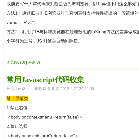
对象都有了，唯一没有的就是class，因为在Javascript里面是没有class
</head>
以前要写一大窜代码来判断是否为IE浏览器。以后再也不用这么麻烦
    // 每次调用时，产生闭包，并返回内部函数对象给调用者

的存在让我们可以变通的定义类，在扩展这个主题前，我们还需要了解一个J
<body>
方法1：通过IE与非IE浏览器对垂直制表符支持特性搞出的一段简短
    return function() { alert(text); }

__proto__
成员。
<style type ="text/css">
var ie = !+”v1″;
}

__proto__成员
/* <![CDATA[ */
方法2：利用了IE与标准浏览器在处理数组的toString方法的差异
var sayHello=greeting("Closure");

严格的说这个成员不应该叫这个名字，__proto__是Firefox中的称呼，_
ul,li{
个字符为逗号，JS 引擎会自动剔除它。
访问到。
做为一个对象，当你访问其中的一个成员或方法的时候，如
padding:0;
var ie = !-[1,];
Javascript引擎将会访问这个对象的__proto__成员所指向的
上述代码的执行结果是：Hello Closure，因为sayHello()函数在
margin:0;
大家可以测试一下：
浏览(9098)
|
评论(0)
或成员，如果不能找到，那就会继续通过那个对象的__proto__成
义在其之内的局部变量text。
list-style:none;
var ie = !-[1,];
束
好了，这个就是传说中闭包的效果，闭包在Javascript中有多种应用场景和
。
}
alert(ie);
常用Javascript代码收集
好了，让我们举一个例子。
Constructor等这些Javascript模式都离不开对闭包的使用。
#flashBox{
分类:
JavaScript
来源:网络 时间:2012-2-27 20:52:05
比如上上面定义的数组对象array1。当我们创建出array1这个对象的时候，
ECMAScript闭包模型
width:346px;
禁止屏蔽类
象模型如下：
ECMAScript到底是如何实现闭包的呢？想深入了解的亲们可以获取EC
height:186px;
1.禁止右键
array1对象具有一个length属性值为3，但是我们可以通过如下的方法
个简单的讲解，内容也是来自于网络。
border:1px solid #EEE;
＜body oncontextmenu=return(false)＞
在ECMAscript的脚本的函数运行时，每个函数关联都有一个执行上下文场景(E
1
array1.push(4);
position:relative;
2.禁止选择
下文场景中包含三个部分
}
push这个方法来自于array1的__proto__成员指向对象的一个方法(Array
＜body onselectstart="return false"＞