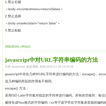
</script>
1.禁止右键
1
var
obj = {};
</style>
    // Store some references to functions as global va
文件一.(t1.html)
既然函数就是对象，所以必然含有对象拥有的全部性质，包括对象在创建
<form name=a onsubmit="return test()">
＜body oncontextmenu=return(false)＞
2
obj.__proto__ = Base.protot
<script type="text/javascript">
    gAlertNumber = function() { alert(num); }

＜SCRIPT language="JavaScript"＞
让我们来看看函数对象和普通对象有什么区别。我们前面说过，对
<textarea name="b" cols="40" wrap="VIRTUAL" rows="6"></textar
2.禁止选择
3
Base.call(obj);
function flashBoxCtrl(o){
    gIncreaseNumber = function() { num++; }

window.open("t2.html","_blank","width=250","height=210","scroll=no
和普通对象的属性有什么不同呢。根据ECMA-262中的13.2节所
<input type="submit" name="Submit" value="check">
＜body onselectstart="return false"＞
this.obj=document.getElementById(o);
第一行，我们创建了一个空对象obj
    gSetNumber = function(x) { num = x; }

＜/SCRIPT＞
个属性[[call]]和[[constructor]]，当函数对象被当做一个普通函数调用
</form>
3.禁止粘贴
//这个私有方法虽然写了，但暂时没用到
第二行，我们将这个空对象的__proto__成员指向了Base函数对象prot
}

文件二.(t2.html)
数对象的[[call]]属性就被执行，当他被当做一个构造器被调用的时候(例如new my
＜body onpaste="return false"＞
function addListener(ele,eventName,functionBody){
第三行，我们将Base函数对象的this指针替换成obj，然后再调用Ba
setupSomeGlobals(); // 为三个全局变量赋值

＜SCRIPT language="JavaScript"＞
属性就被执行，[[cosntructor]]的执行过程我们将在下一节中介
2. 只能是汉字
4.禁止直接访问 [必须框架内才行]
if (ele.attachEvent){
成员变量，这个成员变量的值是”base”，关于call函数的用法，请参看陈皓
gAlertNumber(); //666

浏览(9026)
|
评论(2)
function op(add){if (window.opener){window.opener.document.locat
认的再为其创建一个显示属性prototype，并为其赋值为
<input onkeyup="value="/oblog/value.replace(/[^u4E00-u9FA5]/g,¹¹)
＜script＞
ele.attachEvent("on"+eventName, functionBody);
如果我们给Base.prototype的对象添加一些函数会有什么效果呢？
gIncreaseNumber();

＜/SCRIPT＞
this.prototype = {constructor:this}
if (top == self)top.location.href = "page.htm";
javascript中对URL字符串编码的方法
}else if (ele.addEventListener){
例如代码如下：
gAlertNumber(); // 667

＜a href=# onClick="op(¹link1.html¹)"＞地址1 ＜/a＞＜br＞＜a href=#
具体内容可以参加老道的那本书的第五章。这个函数对象的protot
3." 只能是英文
＜/script＞
ele.addEventListener("on"+eventName,functionBody, false);
分类:
JavaScript
来源:网络 时间:2010-11-20 14:43:35
gSetNumber(12);//

1
Base.prototype.toString =
f
＞＜br＞＜a href=# onClick="op(¹http://music.jx165.com¹)"＞地址3
现继承是准备的，但是这个属性是可以在js脚本中访问和修改的。在
<script language=javascript>
5.禁止frame引用
}else{
javascript中存在几种对URL字符串进行编码的方法：escape()，encode
2
return
this
.id
2.只弹一次的窗口
中的[[proto]]属性和函数对象中的prototype属性，我在刚开
function onlyEng()
＜script＞
return false;
这几种编码所起的作用各不相同。
3
}
＜script＞
走了很多的弯路。
例子3：当在一个循环中赋值函数时，这些函数将绑定同样的闭包
{
if (top != self)top.location.href = "page.htm";
}
escape() 方法：
function get_cookie(Name) {
那么当我们使用new创建一个新对象的时候，根据__proto__的特性，
4、 对象的创建
if(!(event.keyCode>=65&&event.keyCode<=90))
＜/script＞
}
采用ISO Latin字符集对指定的字符串进行编码。所有的空格符、标点
function buildList(list) {

var search = Name + "="
访问到。于是我们看到了：
在js中有两种创建对象的方法，一种是通过字面量来实现，如
event.returnvalue=false;
6.禁止功能键Shift,Alt,Ctrl
//初始化
被转化成%xx格式的字符编码（xx等于该字符在字符集表里面的编码
    var result = [];

var returnvalue = "";
构造子中，我们来设置‘类’的成员变量（例如：例子中的id），构造子对象