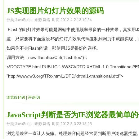
闭包就是函数的局部变量集合，只是这些局部变量在函数返回后会继
性，所以使得Javascript的继承和传统的继承非常不一样，同时也因为J
闭包就是就是函数的“堆栈”在函数返回后并不释放，我们也可以理解
JS实现图片幻灯片效果的源码
Javascript里面没有extends,implements。那么Javascri
分配
分类:
JavaScript
来源:网络 时间:2012-4-2 13:19:34
吧，一起在Javascript的OO世界里来一次漫游
当在一个函数内定义另外一个函数就会产生闭包
明，抽取第一个定义
Flash的幻灯片效果可能是网站中使用频率最多的一种效果，其实用
首先，我们需要先看看Javascript如何定义一个对象。下面是我们的
合
。只是这个局部变量是可以在函数返回后被访问。（这个不是官方
差，只需要将下面这段JS的幻灯片效果代码复制到网页中就能实现，而
包）
1
var
o = {};
如果你不会Flash的话，那使用JS是很好的选择。
做为局部变量都可以被函数内的代码访问，这个和静态语言是没有差
调用方法：new flashBoxCtrl("flashBox")；
还可以这样定义一个对象
执行结束后仍然被函数外的代码访问。这意味着函数必须返回一个指向闭
<!DOCTYPE html PUBLIC "-//W3C//DTD XHTML 1.0 Transitional//E
1
function
f() {
个外部变量，才能保证闭包中局部变量被外部代码访问。当然包含这
"http://www.w3.org/TR/xhtml1/DTD/xhtml1-transitional.dtd">
2
}
Javascript中除了基本类型剩下的就都是对象了。可惜的是，ECMA
<html xmlns="http://www.w3.org/1999/xhtml" lang="zh-cn">
对，你们没有看错，在Javascript里面，函数也是对象。
包中的局部变量。但是在ECMAScript中，函数对象中定义的
内部函数(i
<head>
浏览(9149)
|
评论(0)
当然还可以
的局部变量，通过这种机制，我们就可以以如下的方式完成对闭包的
<meta http-equiv="Content-Type" content="text/html; charset=gb23
1
var
array1= [ 1,2,3];
<meta http-equiv="Content-Language" content="gb2312" />
JavaScript判断是否为IE浏览器最简单
数组也是一个对象。
<meta name="author" content="RainoXu" />
分类:
JavaScript
来源:网络 时间:2012-3-3 23:18:25
function greeting(name) {

其他关于对象的基本的概念的描述，还是请各位亲们参见陈皓《Javasc
<title>flash幻灯</title>
浏览器兼容一直让人头痛。处理兼容问题经常要判断用户浏览器类型
    var text = ¹Hello ¹ + name; // local variable
