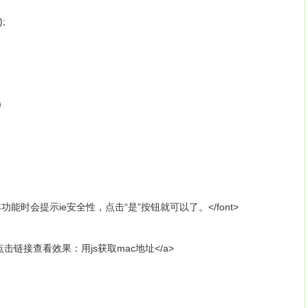
);
;
ac)
：使用本功能时会提示ie安全性，点击“是”按钮就可以了。</font>
()">请点击链接查看效果：用js获取mac地址</a>