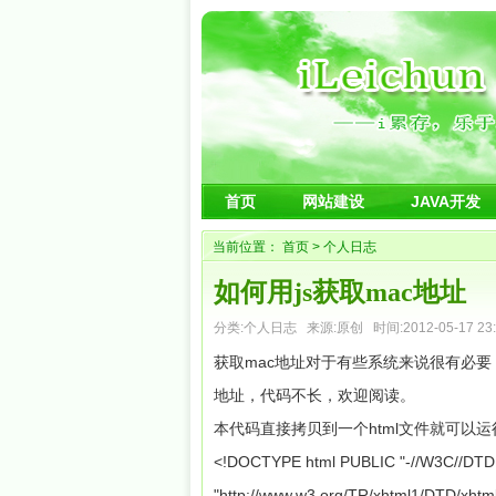
首页
网站建设
JAVA开发
当前位置：
首页
>
个人日志
如何用js获取mac地址
分类:
个人日志
来源:原创 时间:2012-05-17 23:
获取mac地址对于有些系统来说很有必要
地址，代码不长，欢迎阅读。
本代码直接拷贝到一个html文件就可以运
<!DOCTYPE html PUBLIC "-//W3C//DTD X
"http://www.w3.org/TR/xhtml1/DTD/xhtml1