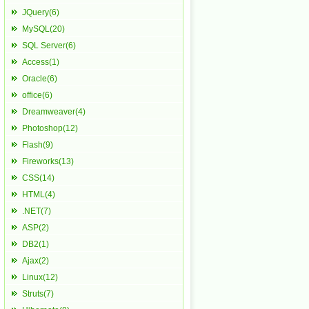
JQuery(6)
MySQL(20)
SQL Server(6)
Access(1)
Oracle(6)
office(6)
Dreamweaver(4)
Photoshop(12)
Flash(9)
Fireworks(13)
CSS(14)
HTML(4)
.NET(7)
ASP(2)
DB2(1)
Ajax(2)
Linux(12)
Struts(7)