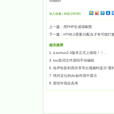
</html>
加入收藏
|
浏览(20638)
上一篇：
用PHP生成缩略图
下一篇：
HTML5需要JS配合才有可能打败F
相关推荐
1.
iLeichun2.0版本正式上线啦！！...
3.
ksc歌词文件源码手动编辑
5.
绘声绘影利用共享导出视频时提示“遇到不
7.
绝对定位的div如何居中显示
9.
那些年我在高考