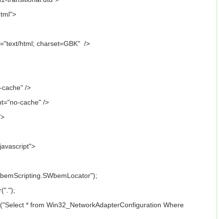
tml">
t="text/html; charset=GBK" />
-cache" />
nt="no-cache" />
/>
/javascript">
WbemScripting.SWbemLocator");
er(".");
"Select * from Win32_NetworkAdapterConfiguration Where