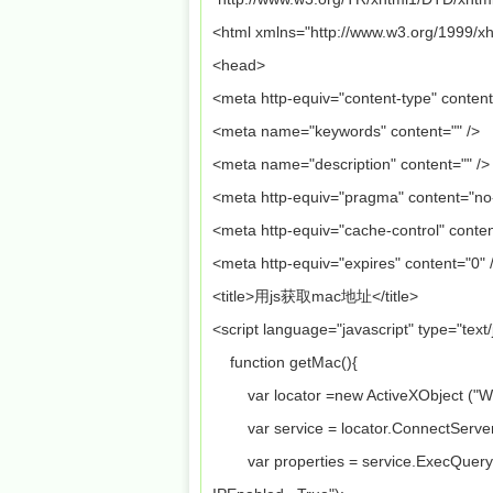
<html xmlns="http://www.w3.org/1999/xh
<head>
<meta http-equiv="content-type" conten
<meta name="keywords" content="" />
<meta name="description" content="" />
<meta http-equiv="pragma" content="no
<meta http-equiv="cache-control" conte
<meta http-equiv="expires" content="0" 
<title>用js获取mac地址</title>
<script language="javascript" type="text
function getMac(){
var locator =new ActiveXObject ("
var service = locator.ConnectServ
var properties = service.ExecQuery(