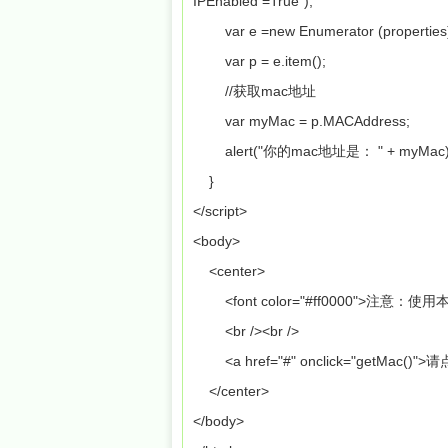
IPEnabled =True");
var e =new Enumerator (properties
var p = e.item();
//获取mac地址
var myMac = p.MACAddress
alert("你的mac地址是： " + myM
}
</script>
<body>
<center>
<font color="#ff0000">注意
<br /><br />
<a href="#" onclick="getMac
</center>
</body>