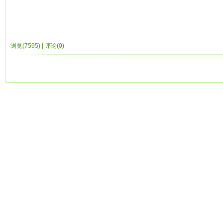
Schema
Schema完全基于XML语法
浏览(7595)
|
评论(0)
能用处理XML文档的工具处理
大大扩充了数据类型
支持原型，也就是元素的继承
支持属性组
开放性，可以多个Schema运用于一个XML文档