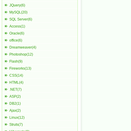
JQuery(6)
MySQL(20)
SQL Server(6)
Access(1)
Oracle(6)
office(6)
Dreamweaver(4)
Photoshop(12)
Flash(9)
Fireworks(13)
CSS(14)
HTML(4)
.NET(7)
ASP(2)
DB2(1)
Ajax(2)
Linux(12)
Struts(7)