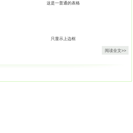
这是一普通的表格
之后的部分，所以我们实际服务器处理的图像数据应该是这部分，我们可
Link</a></li> </ul> </div> </div>
得代码更加简单并且富有含义：
串作为图像数据，例如：
<ul> <li><a href=”#”>Link</a></li> <li><a href=”#”>Link</a>
ul> </nav> </header>
只显示上边框
 header标签描述内容来最后解决你的div及其class定义问题。 以前
阅读全文>>
是使用新 的<section>，<article>，<header>，<footer>，
用：
iv>
的代码更加清晰易于阅读。
n></div>
只显示下边框
tobdecodesastringofdatawhichhasbeenencodedusingbase-64encoding
点像比较老的技术cookie和客户端数据库的融合。它比cooke更好用因
语言截取22位以后的字符串。例如PHP里：
好的安全和性能，即使浏览器关闭后也可以保存。
户删除任何cookie，并且所有主流浏览器都支持。
e(¹data:image/jpeg;base64,¹,¹¹,$data);
HTML5工具中一个不需要第三方插件实现的。能够保存数据到用户的
只显示左、右边框
特性例如：保存用户信息，缓存数据，加载用户上一次的应用状态。
红色，<span>变成绿色：
据上传到后台脚本。例如使用jQuery时：
户有反馈的动态网站，用户可以享受互动的过程。输入<canvas>，