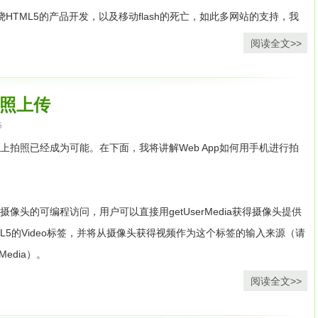
e围绕HTML5的产品开发，以及移动flash的死亡，如此多网站的支持，我
一些话。我认为主要得原因是，它看起来像一个神秘的东西。很多感觉
阅读全文>>
证的非凡想法但是并不实际。但是事实上现在已近非常的实际了。
计人员，我这里写了列出了使用HTML5的几大原因，希望对大家有帮
拍照上传
5
义上及其ARIA。新的HTML标签像<header>, <footer>，
手机上拍照已经成为可能。在下面，我将讲解Web App如何用手机进行拍
>等等，使得阅读者更加容易去访问内容。在以前，即使你定义了class或者ID你的
究 竟是什么。使用新的语义学的定义标签，你可以更好的了解HTML文
PI提供了对摄像头的可编程访问，用户可以直接用getUserMedia获得摄像头提供
ML文章中的元素指定“角色“，通过角色属性来创建重要的页面地形例
L5的Video标签，并将从摄像头获得视频作为这个标签的输入来源（请
on或者aritcle很有必要。这一点曾经被忽略掉了并且没有被广泛使用，因为事实上
Media）。
样属性。同时，HTML5将会内建这些角色并且无法不覆盖。更多的
阅读全文>>
deo>
<script>
varvideo_element=document.getElementById(¹video¹);