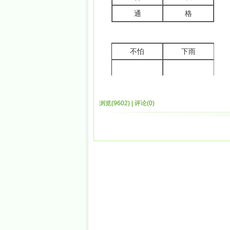
因为真正图像数据是base64编码逗号
 <style>
通
格
href=”#”>Link</a></li> <li><a href=”#”>
以用两种办法来获取。
是不是很简单？但是使用HTML5后会使
 div { color: red; }
第一种：是在前端截取22位以后的字符
<header> <h1>Header Text</h1> <nav> 
不怕
下雨
[html]
 span { color: green; }
</li> <li><a href=”#”>Link</a></li> </
使用HTML5你可以通过使用语义学的HTML
vardata=imgData.substr(22);
 </style>
你需要大量的使用div来定义每一个页面内容区域，但
如果要在上传前获取图片的大小，可以使
 a div! <span>a span!</span></d
浏览(9602)
|
评论(0)
<aside> 和<nav>标签，需要你让你
[html]
第六大原因：更聪明的存储
 <div>a div! <span>a span!</spa
varlength=atob(data).length;//a
下起雨来
该怎么办
HTML5中最酷的特性就是本地存储。有一
</body>
第二种：是在后端获取传输的数据后用后台
为支持多个windows存储，它拥有更
[html]
</html>
因为它是个客户端的数据库，你不用担心用
上不着天
$image=base64_decode(str_replac
本地存储对于很多情况来说都不错， 它是
下不着地
4、 图片上传
浏览器中意味你可以简单的创建一些应用
它设定的样式规则将使得所有的<div>变为
在前端可以使用Ajax将上面获得的图片数
第五大原因：更好的互动
a div!a span!
[html]
我们都喜欢更好的互动，我们都喜欢对于用