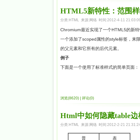
if(navigator.getUserMedia){//op
忘了flash和其它第三方应用吧，让你的视频
HTML5新特性：范围
navigator.getUserMedia(¹video¹,su
体一直都是一个非常可怕的事情，你需要使用
分类:
HTML
来源:网络 时间:2012-4-11 21:03:0
</script>
2、 拍照
堆 的参数。你的媒体标签将会非常复杂，
Chromium最近实现了一个HTML5的新
拍照功能，我们采用HTML5的Canvas实
图片：<video src=””/>。但是
一个添加了scoped属性的style标签，
点很棒。主要代码如下：
样定义：<video src=”url” width=”640px” 
的父元素和它所有的后代元素。
[html]
实际上这个过程非常简单，然而我们的老
例子
确工作。但是这个代码还是比<embed>和<
<script>
varcanvas=document.crea
下面是一个使用了标准样式的简单页面：
第八大原因：Doctype
varch=vh;
ctx.fillStyle="#ffffff";
ctx.f
没错，就是doctype，没有更多内容
ctx.drawImage(video_element,0,0,
<html>
head标签。最大的好消息在于，除了简
片获取
浏览(8620)
|
评论(0)
第七大原因：更清晰的代码
下面我们要从Canvas获取图片数据，其核心思
<body>
如果你对于简答，优雅，容易阅读的代码有
码的PNG图像，类似于“data:image/png;b
Html中如何隐藏table
 <div>a div! <span>a span!</spa
你写出简单清晰富于描述的代码。符合语
[html]
分类:
HTML
来源:网络 时间:2012-2-21 21:31:2
heaer代码：
 <div>
varimgData=canvas.toDataURL("i
普
表
<div id=”header”> <h1>Header Text</h1