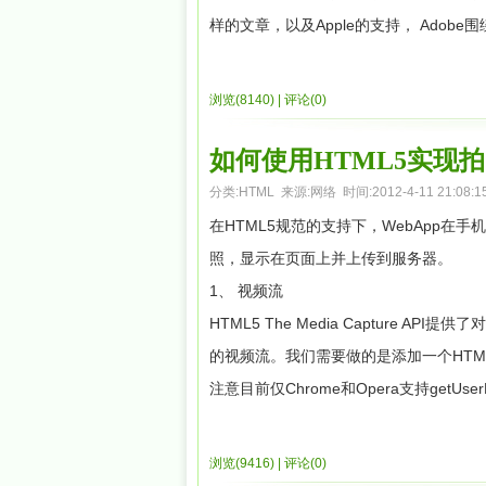
样的文章，以及Apple的支持， Adob
想对那些仍旧没有或者不想接受它的人说
它像喷气背包或者飞行汽车。一个未经验
浏览(8140)
|
评论(0)
为了解密HTML5并且帮助顽固的开发设
助！
如何使用HTML5实现
第十大原因：易用性
分类:
HTML
来源:网络 时间:2012-4-11 21:08:1
俩个原因使得使用HTML5创建网站更加简单：语
在HTML5规范的支持下，WebApp在
<nav>，<section>， <aside
照，显示在页面上并上传到服务器。
阅读者也没有办法去了解给出的一个div
1、 视频流
档，并且创建一个更好的使用体验。
HTML5 The Media Capture A
ARIA是一个W3C的标准主要用来对HT
的视频流。我们需要做的是添加一个HTM
如,header，footer，navigati
注意目前仅Chrome和Opera支持getUser
并不验证。然 而，HTML5将会验证这
[html]
HTML5和ARIA讨论，请大家查看这里。
浏览(9416)
|
评论(0)
<videoid="video"autoplay=""></vi
第九大原因：视频和音频支持