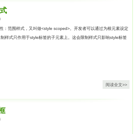
erashoulduseopera.getUserMedianow
视频流
和音频通过HTML5标签<video>和<audio>来访问资源。正确 播放媒
样式
ccess,error);
}
functionsuccess(stream){
video_element.src=stream;
}
<embed>和<object>标签，并且为了它们能正确播放必须赋予一大
9
大堆得令人迷惑的代码。而且HTML5视频和音频标签基本将他们视为
特性：范围样式，又叫做<style scoped>。开发者可以通过为根元素设定
时捕获Video标签的内容，Video元素能作为Canvas图像的输入，这一
其它参数例如宽度和高度或者自动播放呢？不必担心，只需要像其它HTML标签一
来限制样式只作用于style标签的子元素上。这会限制样式只影响style标签
height=”380px” autoplay/>。
浏览器可能并不喜欢我们的HTML5，你需要添加更多代码来让他们正
object>来的简单的多。
teElement(¹canvas¹);
varctx=canvas.getContext(¹2d¹);
varcw=vw;
illRect(0,0,cw,ch);
了。是不是非常简答？不需要拷贝粘贴一堆无法理解的代码，也没有多余的
vvw,vvh,0,0,vw,vh);
document.body.append(canvas);
</script>
3、 图
阅读全文>>
单，它能在每一个浏览器中正常工作即使是名声狼藉的IE6。
路是用canvas的toDataURL将Canvas的数据转换为base64位编
所偏好的话，HTML5绝对是一个为你量身定做的东西。HTML5允许
ase64,xxxxx”的格式。
边框
n></div>
义学的代码允许你分开样式和内容。看看这个典型的简单拥有导航的
4
mage/png");
> <div id=”nav”> <ul> <li><a href=”#”>Link</a></li> <li><a