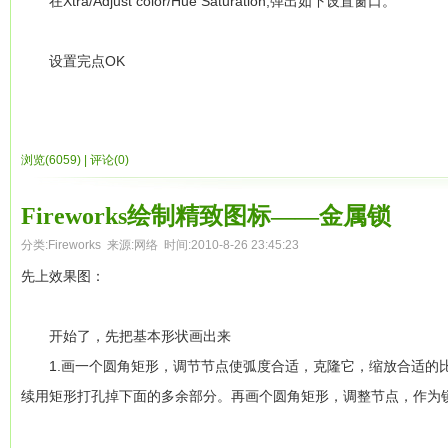
在Xtra/Adjust color/Hue Saturation,弹出如下设置窗口。
3. 几个特别需要注意的地方来详细给大家说一下，首先是在内容
以上教程纯属提供思路，大家还可以试一下其他角度的变化，可
是用图像来制作的，所以必须要切片，但是由于所有文本前方的箭头
设置完点OK
如图所示。
Png源图：
有时在用魔术棒工具做选区的时候，往往不尽如人意，看上去明明
切片小图标
不急，魔术棒里有个属性叫“容差”。 “容差”表示用魔术棒单击一个
浏览(6059)
|
评论(0)
4. 同样的道理，在这个效果图中，有很多的圆角效果，但是在切
并单击一个象素，则仅选择色调完全相同的相邻象素。如果输入 65
如图所示。
吧，如果有不明白的多试下就知道了，也可以适当的用Edge属性修饰
Fireworks绘制精致图标——金属锁
分类:
Fireworks
来源:网络 时间:2010-8-26 23:45:23
切片圆角图像
Edge又称边缘 它有如下三种属性：
先上效果图：
5. 切片完成后，选择Fireworks CS3中的【2幅】窗口，如图
Hard“实边”创建具有已定义边缘的选取框。
图，而在这个窗口的右侧，则是优化以后的图像。在这个窗口的下方
Anti-Alias“消除锯齿”防止选取框中出现锯齿边缘。
开始了，先把基本形状画出来
和下载时间等信息。
Feather“羽化”使您可以柔化象素选区的边缘。
1.画一个圆角矩形，调节节点使弧度合适，克隆它，缩放合适的比例
后面分别是它们属性的值， 如上图。
续用矩形打孔掉下面的多余部分。再画个圆角矩形，调整节点，作为
Fireworks的【2幅】窗口
下图的选区，水这块颜色分得不是很明显很难选，呵呵，只要把tole
6. 按快捷键【F6】，打开Fireworks CS3的【优化】面板，