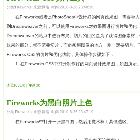
分类:
Fireworks
来源:网络 时间:2010-8-26 23:48:36
得到效果如下：
在Fireworks或者是PhotoShop中设计好的网页效果图，需要导入
到Dreamweaver之前，可以使用Fireworks对效果图进行切片
第四步：复制4个做好的字体效果，(选中字体CTRL+C)粘贴(CT
Dreamweaver的站点中进行布局。切片的目的是为了获得图像素材
迹滤镜里面的角度属性分别更改为(90)(180)(0)度。得到效果如图：
效果的部分，就不需要切片，而必须用图像的地方，则一定要切片。
Fireworks CS3的切片和优化功能，具体操作步骤如下：
第五步：将4个不同方向的运动轨迹字体效果合并在一起，得到效
1. 在Fireworks CS3中打开制作好的网页设计效果图，如图所示
最后在给效果做一个前景效果点缀一下。制作方法是为第一步修改
在Fireworks CS3中打开制作好的效果图
复制做好的效果后，在把里面的滤镜效果去掉。
浏览(6314)
|
评论(0)
【说明】效果图中的辅助线是在效果图设计之初就添加完毕的。
2. 选择Fireworks CS3中的【切片】工具，对效果图进行切
Fireworks为黑白照片上色
得到效果如下
分类:
Fireworks
来源:网络 时间:2010-8-26 23:47:19
切片完成后的效果
在Fireworks中打开一张黑白图，然后用魔术棒工具做选区,
最后把所有效果合并在一起就完成了。要是想要给图片上色，请将所有
【说明】切片的时候，尽量保证所有的切片和被切片的图像尺寸一
色相饱和度来调整。上色效果图：
像，同时切片之间尽量保持不要重叠。