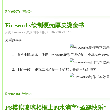
到了!
2.锁头高光的制作：下面的图示是放大2倍的效果，对锁头，修改-
选择切片，然后在【优化】面板中进行相应的优化操作，最终优化后
度：第二个，尖角：1)，然后调节节点至最右边的形状。羽化，降低
浏览(6207)
|
评论(0)
行观察，如图所示。
水是因为阳光的照射，所以选取了另一块区域加高亮了，还有很多
克隆几个刚得到的这个图形，做条状渐变，调节节点使左右两边的
上色，最后完成效果如图
整好他们的位置，然后把高光部分放到锁头上，得到右边的锁头。
Fireworks绘制硬壳厚皮烫金书
对切片进行优化
分类:
Fireworks
来源:网络 时间:2010-8-26 23:44:36
上色主要难在要有耐心，一幅好的图片的上色，要做很多选区，然后用Hu
3.锁身：对矩形线性渐变，如图。为了描述锁身上线的光感，故在
先看效果图：
到自己很满意为止呵呵，如果你有耐心，相信你真正的学到东西了。
4.黑黄交织的条纹：画出黄色和黑色的矩形，组合，然后克隆多
1、首先制作桌布，使用Fireworks矩形工具绘制一个填充色为#D
工具得右图的黑黄条纹矩形，绘制一个矩形，渐变使得两侧的不透明
矩形上，选择他们，组合为蒙板。
2、制作书皮，矩形工具绘制一个矩形，并使用放射填充；
5
.条纹的高光及阴影：如图，把黑黄条纹放在锁身的合适位置上
3、为书皮增加质感，添加杂点；
不透明为23.再画一高度为2的矩形，羽化，线性渐变是两边的不透
浏览(6645)
|
评论(0)
把锁头和锁身放在一起得最终效果。
原文链接
4、制作书本投影效果；
PS模拟玻璃相框上的水滴字“圣诞快乐”