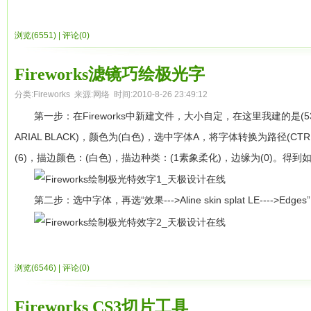
3、笔触选项参数如下，再点击高级，选择形状，参数如下：
浏览(6551)
|
评论(0)
4、选择内侧阴影，参数如下：
Fireworks滤镜巧绘极光字
5
、选择曲线，参数如下：
分类:
Fireworks
来源:网络 时间:2010-8-26 23:49:12
第一步：在Fireworks中新建文件，大小自定，在这里我建的是(53
ARIAL BLACK)，颜色为(白色)，选中字体A，将字体转换为路径(CTR
(6)，描边颜色：(白色)，描边种类：(1素象柔化)，边缘为(0)。得到
第二步：选中字体，再选“效果--->Aline skin splat LE---->Edg
得到如下效果：
浏览(6546)
|
评论(0)
第三步：选中字体点选“效果--->EYE CANDY4000---->动作轨
Fireworks CS3切片工具