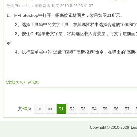
源文件：
5、制作书本边框效果，绘制一个长宽都比书皮少6px的矩形，无
分类:
Photoshop
来源:网络 时间:2010-8-26 23:41:37
17%；
1、在Photoshop中打开一幅底纹素材图片，效果如图01所示。
2、选择工具箱中的文字工具，在其属性栏中选择合适的字体和字号
6、添加图书折边，两条直线，填充色如图；
3、按住Ctrl键单击文字层，将其选区载入背景层，将文字层前面
示。
7、书写文字，字体我选择的是Curlz MT，垂直渐变填充，并发
4、执行菜单栏中的“滤镜”“模糊”“高斯模糊”命令，在弹出的“高斯
8、制作书角，使用L型工具，放射性渐变。最终完成效果。
单击确定按钮后选区内的图像效果如图05所示。
浏览(7670)
|
评论(0)
5、保持选区不变，执行菜单栏中的“滤镜”“扭曲”“旋转扭曲”命令
图06所示，单击确定后，效果如图07所示。
共
60
页
|<
<<
51
52
53
54
55
56
57
6、按Ctrl+J键组合键将选区内容复制并粘贴至新的一层中，再将
Copyright © 2010-2026
Les