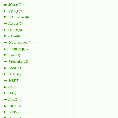
JQuery(6)
MySQL(20)
SQL Server(6)
Access(1)
Oracle(6)
office(6)
Dreamweaver(4)
Photoshop(12)
Flash(9)
Fireworks(13)
CSS(14)
HTML(4)
.NET(7)
ASP(2)
DB2(1)
Ajax(2)
Linux(12)
Struts(7)