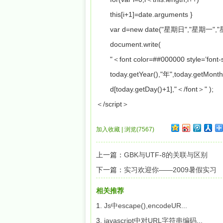
this[i+1]=date.arguments }
var d=new date("星期日","星期一",
document.write(
"＜font color=##000000 style=’font-si
today.getYear(),"年",today.getMonth(
d[today.getDay()+1],"＜/font＞" );
＜/script＞
加入收藏
|
浏览(7567)
上一篇：
GBK与UTF-8的关联与区别
下一篇：
实习欢迎你——2009暑假实习
相关推荐
1.
Js中escape(),encodeUR...
3.
javascript中对URL字符串编码...