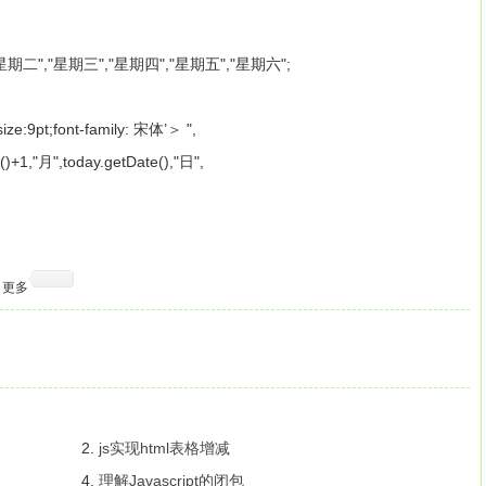
"星期二","星期三","星期四","星期五","星期六";
ze:9pt;font-family: 宋体’＞ ",
)+1,"月",today.getDate(),"日",
更多
2.
js实现html表格增减
4.
理解Javascript的闭包